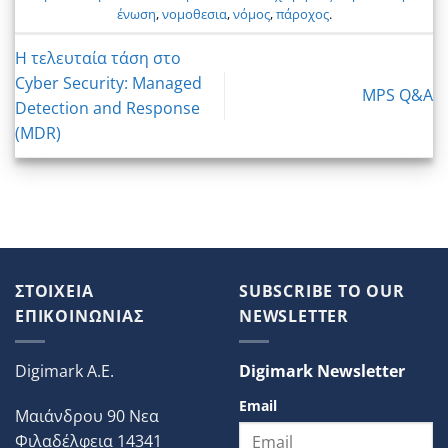
ένωση
,
νομοθεσια
,
νόμος
,
πάροχος
.
Η τελευταία τάση στο
Cyber Security: Managed
MPS Q&A
Detection and Response
(MDR)
ΣΤΟΙΧΕΙΑ
SUBSCRIBE TO OUR
ΕΠΙΚΟΙΝΩΝΙΑΣ
NEWSLETTER
Digimark A.E.
Digimark Newsletter
Email
Μαιάνδρου 90 Νεα
Φιλαδέλφεια 14341