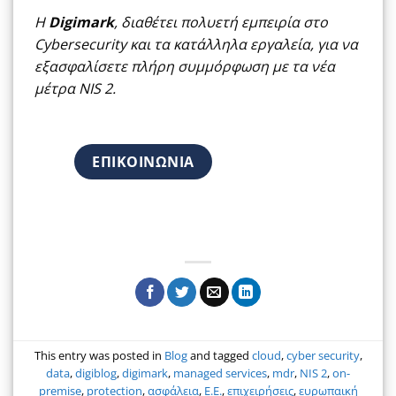
Η
Digimark
, διαθέτει πολυετή εμπειρία στο
Cybersecurity και τα κατάλληλα εργαλεία, για να
εξασφαλίσετε πλήρη συμμόρφωση με τα νέα
μέτρα NIS 2.
ΕΠΙΚΟΙΝΩΝΙΑ
This entry was posted in
Blog
and tagged
cloud
,
cyber security
,
data
,
digiblog
,
digimark
,
managed services
,
mdr
,
NIS 2
,
on-
premise
,
protection
,
ασφάλεια
,
Ε.Ε.
,
επιχειρήσεις
,
ευρωπαική