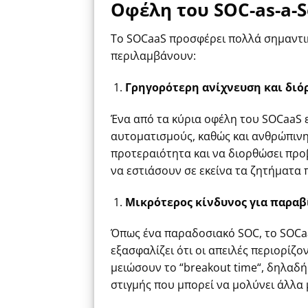
Οφέλη του SOC-as-a-S
Το SOCaaS προσφέρει πολλά σημαντικ
περιλαμβάνουν:
Γρηγορότερη ανίχνευση και δι
Ένα από τα κύρια οφέλη του SOCaaS 
αυτοματισμ
o
ύς, καθώς και ανθρώπινη
προτεραιότητα και να διορθώσει προβ
να εστιάσουν σε εκείνα τα ζητήματα 
Μικρότερος κίνδυνος για παραβ
Όπως ένα παραδοσιακό SOC, το SOCaa
εξασφαλίζει ότι οι απειλές περιορίζο
μειώσουν το “
breakout
time
“, δηλαδή
στιγμής που μπορεί να μολύνει άλλα 