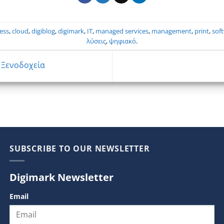
ess
,
cloud
,
digiblog
,
digimark
,
IT
,
managed services
,
management
,
print
,
sof
λύσεις
,
ψηφιακό
.
 Ξενοδοχεία
SUBSCRIBE TO OUR NEWSLETTER
Digimark Newsletter
Email