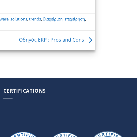
tware
,
solutions
,
trends
,
διαχείριση
,
επιχείρηση
,
Οδηγός ERP : Pros and Cons
CERTIFICATIONS