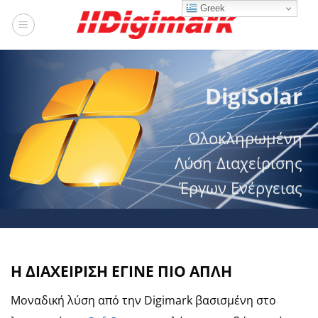
Μετάβαση
Greek
στο
περιεχόμενο
DigiSolar
Ολοκληρωµένη
Λύση Διαχείρισης
Έργων Ενέργειας
Η ΔΙΑΧΕΙΡΙΣΗ ΕΓΙΝΕ ΠΙΟ ΑΠΛΗ
Μοναδική λύση από την Digimark βασισμένη στο