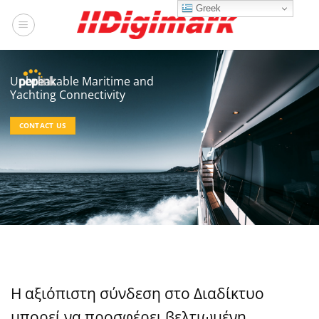
Μετάβαση
Greek
στο
περιεχόμενο
Unbreakable Maritime and
Yachting Connectivity
CONTACT US
Η αξιόπιστη σύνδεση στο Διαδίκτυο
μπορεί να προσφέρει βελτιωμένη