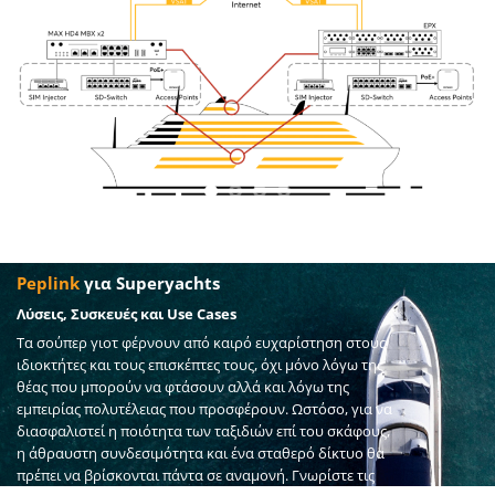
Peplink
για Superyachts
Λύσεις, Συσκευές και Use Cases
Τα σούπερ γιοτ φέρνουν από καιρό ευχαρίστηση στους
ιδιοκτήτες και τους επισκέπτες τους, όχι μόνο λόγω της
θέας που μπορούν να φτάσουν αλλά και λόγω της
εμπειρίας πολυτέλειας που προσφέρουν. Ωστόσο, για να
διασφαλιστεί η ποιότητα των ταξιδιών επί του σκάφους,
η άθραυστη συνδεσιμότητα και ένα σταθερό δίκτυο θα
πρέπει να βρίσκονται πάντα σε αναμονή. Γνωρίστε τις