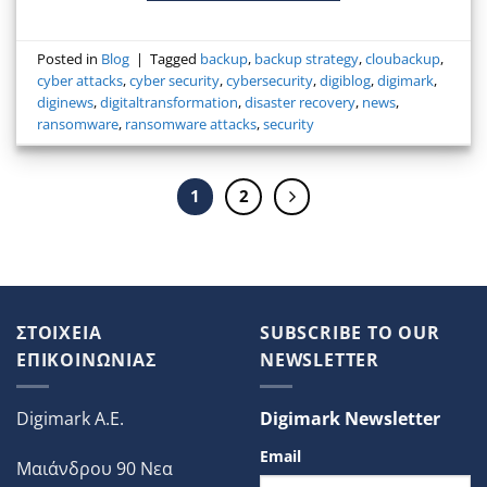
Posted in
Blog
|
Tagged
backup
,
backup strategy
,
cloubackup
,
cyber attacks
,
cyber security
,
cybersecurity
,
digiblog
,
digimark
,
diginews
,
digitaltransformation
,
disaster recovery
,
news
,
ransomware
,
ransomware attacks
,
security
1
2
ΣΤΟΙΧΕΙΑ
SUBSCRIBE TO OUR
ΕΠΙΚΟΙΝΩΝΙΑΣ
NEWSLETTER
Digimark A.E.
Digimark Newsletter
Email
Μαιάνδρου 90 Νεα