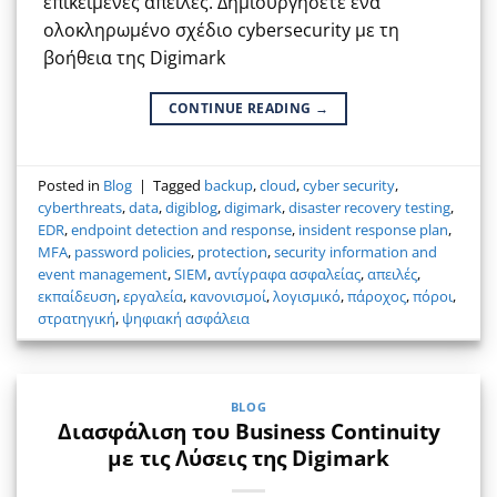
επικείμενες απειλές. Δημιουργήσετε ένα
ολοκληρωμένο σχέδιο cybersecurity με τη
βοήθεια της Digimark
CONTINUE READING
→
Posted in
Blog
|
Tagged
backup
,
cloud
,
cyber security
,
cyberthreats
,
data
,
digiblog
,
digimark
,
disaster recovery testing
,
EDR
,
endpoint detection and response
,
insident response plan
,
MFA
,
password policies
,
protection
,
security information and
event management
,
SIEM
,
αντίγραφα ασφαλείας
,
απειλές
,
εκπαίδευση
,
εργαλεία
,
κανονισμοί
,
λογισμικό
,
πάροχος
,
πόροι
,
στρατηγική
,
ψηφιακή ασφάλεια
BLOG
Διασφάλιση του Business Continuity
με τις Λύσεις της Digimark