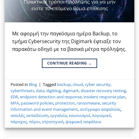
Με αφορμή την παγκόσμια ημέρα Backup, το
τμήμα Cybersecurity της Digimark έφτιαξε τον
παρακάτω οδηγό με τα βασικά μέτρα πρόληψης.
CONTINUE READING
→
Posted in
Blog
|
Tagged
backup
,
cloud
,
cyber security
,
cyberthreats
,
data
,
digiblog
,
digimark
,
disaster recovery testing
,
EDR
,
endpoint detection and response
,
insident response plan
,
MFA
,
password policies
,
protection
,
ransomware
,
security
information and event management
,
αντίγραφα ασφαλείας
,
απειλές
,
εκπαίδευση
,
εργαλεία
,
κανονισμοί
,
λογισμικό
,
πάροχος
,
πόροι
,
στρατηγική
,
ψηφιακή ασφάλεια