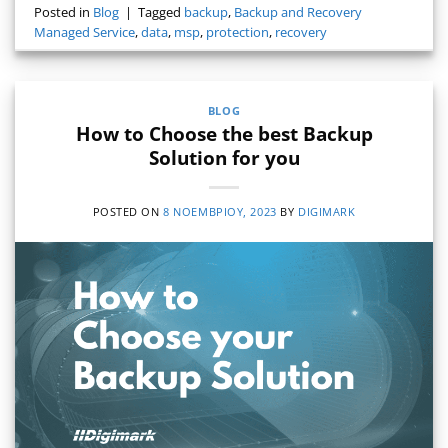
Posted in
Blog
|
Tagged
backup
,
Backup and Recovery
Managed Service
,
data
,
msp
,
protection
,
recovery
BLOG
How to Choose the best Backup
Solution for you
POSTED ON
8 ΝΟΕΜΒΡΊΟΥ, 2023
BY
DIGIMARK