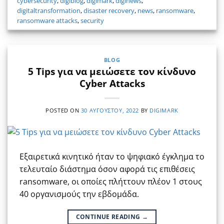
cybersecurity
,
digiblog
,
digimark
,
diginews
,
digitaltransformation
,
disaster recovery
,
news
,
ransomware
,
ransomware attacks
,
security
BLOG
5 Tips για να μειώσετε τον κίνδυνο
Cyber Attacks
POSTED ON
30 ΑΥΓΟΎΣΤΟΥ, 2022
BY
DIGIMARK
Εξαιρετικά κινητικό ήταν το ψηφιακό έγκλημα το
τελευταίο διάστημα όσον αφορά τις επιθέσεις
ransomware, οι οποίες πλήττουν πλέον 1 στους
40 οργανισμούς την εβδομάδα.
CONTINUE READING
→