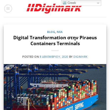
Μετάβαση
Greek
στο
περιεχόμενο
BLOG
,
ΝΈΑ
Digital Transformation στην Piraeus
Containers Terminals
POSTED ON
8 ΔΕΚΕΜΒΡΊΟΥ, 2020
BY
DIGIMARK