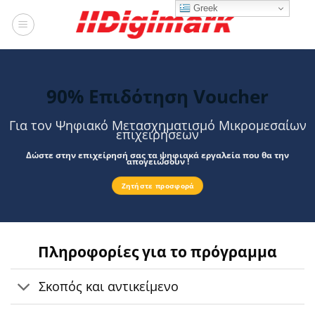
Μετάβαση
Greek
στο
περιεχόμενο
90% Επιδότηση Voucher
Για τον Ψηφιακό Μετασχηματισμό Μικρομεσαίων
επιχειρήσεων
Δώστε στην επιχείρησή σας τα ψηφιακά εργαλεία που θα την
απογειώσουν !
Ζητήστε προσφορά
Πληροφορίες για το πρόγραμμα
Σκοπός και αντικείμενο