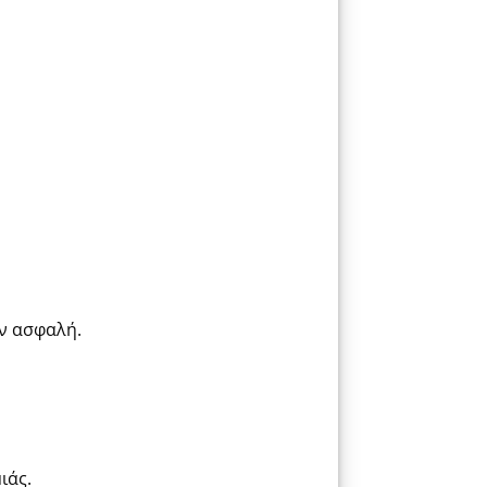
ν ασφαλή.
ιάς.