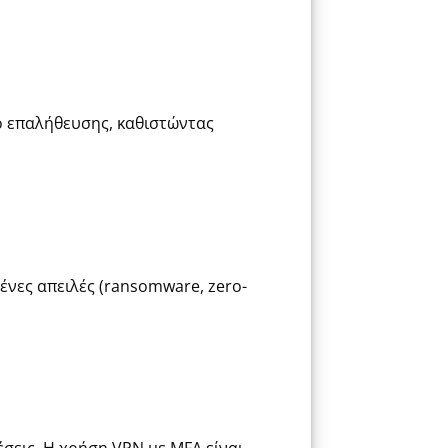
ο επαλήθευσης, καθιστώντας
μένες απειλές (ransomware, zero-
έσεις. Η χρήση VPN με MFA είναι