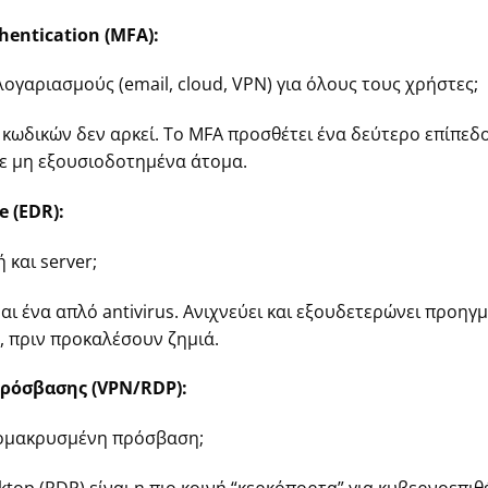
hentication (MFA):
ογαριασμούς (email, cloud, VPN) για όλους τους χρήστες;
κωδικών δεν αρκεί. Το MFA προσθέτει ένα δεύτερο επίπεδ
ε μη εξουσιοδοτημένα άτομα.
e (EDR):
 και server;
ναι ένα απλό antivirus. Ανιχνεύει και εξουδετερώνει προηγ
ο, πριν προκαλέσουν ζημιά.
ρόσβασης (VPN/RDP):
πομακρυσμένη πρόσβαση;
op (RDP) είναι η πιο κοινή “κερκόπορτα” για κυβερνοεπιθ