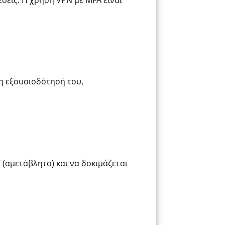
 η εξουσιοδότησή του,
 (αμετάβλητο) και να δοκιμάζεται