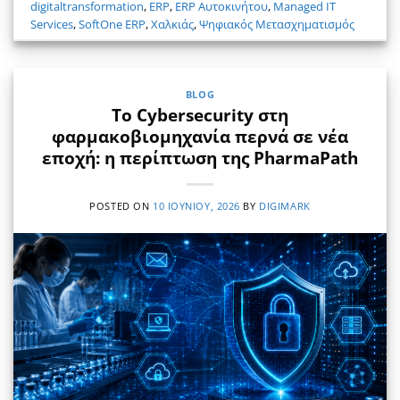
digitaltransformation
,
ERP
,
ERP Αυτοκινήτου
,
Managed IT
Services
,
SoftOne ERP
,
Χαλκιάς
,
Ψηφιακός Μετασχηματισμός
BLOG
Το Cybersecurity στη
φαρμακοβιομηχανία περνά σε νέα
εποχή: η περίπτωση της PharmaPath
POSTED ON
10 ΙΟΥΝΊΟΥ, 2026
BY
DIGIMARK