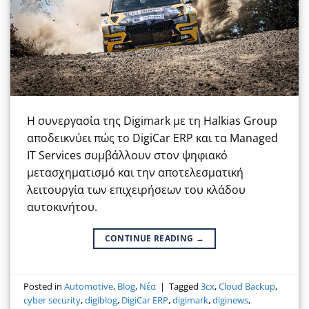
Η συνεργασία της Digimark με τη Halkias Group
αποδεικνύει πώς το DigiCar ERP και τα Managed
IT Services συμβάλλουν στον ψηφιακό
μετασχηματισμό και την αποτελεσματική
λειτουργία των επιχειρήσεων του κλάδου
αυτοκινήτου.
CONTINUE READING
→
Posted in
Automotive
,
Blog
,
Νέα
|
Tagged
3cx
,
Cloud Backup
,
cyber security
,
digiblog
,
DigiCar ERP
,
digimark
,
diginews
,