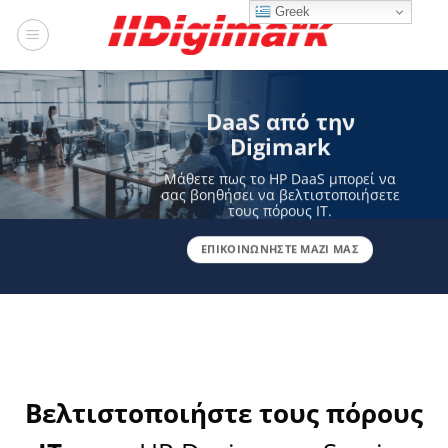
Μετάβαση
Greek
στο
περιεχόμενο
DaaS από την
Digimark
Μάθετε πως το HP DaaS μπορεί να
σας βοηθήσει να βελτιστοποιήσετε
τους πόρους ΙΤ.
ΕΠΙΚΟΙΝΩΝΗΣΤΕ ΜΑΖΙ ΜΑΣ
Βελτιστοποιήστε τους πόρους