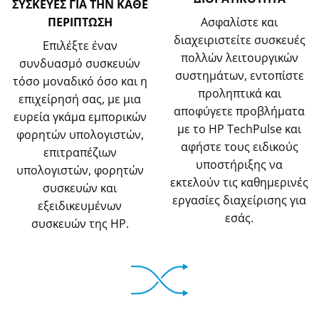
ΣΥΣΚΕΥΕΣ ΓΙΑ ΤΗΝ ΚΑΘΕ
ΠΕΡΙΠΤΩΣΗ
Ασφαλίστε και
διαχειριστείτε συσκευές
Επιλέξτε έναν
πολλών λειτουργικών
συνδυασμό συσκευών
συστημάτων, εντοπίστε
τόσο μοναδικό όσο και η
προληπτικά και
επιχείρησή σας, με μια
αποφύγετε προβλήματα
ευρεία γκάμα εμπορικών
με το HP TechPulse και
φορητών υπολογιστών,
αφήστε τους ειδικούς
επιτραπέζιων
υποστήριξης να
υπολογιστών, φορητών
εκτελούν τις καθημερινές
συσκευών και
εργασίες διαχείρισης για
εξειδικευμένων
εσάς.
συσκευών της HP.