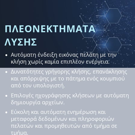
ΠΛΕΟΝΕΚΤΗΜΑΤΑ
ΛΥΣΗΣ
Αυτόματη ένδειξη εικόνας πελάτη με την
κλήση χωρίς καμία επιπλέον ενέργεια.
Δυνατότητες γρήγορης κλήσης, επανάκλησης
και απόρριψης με το πάτημα ενός κουμπιού
από τον υπολογιστή.
Επιλογές ηχογράφησης κλήσεων με αυτόματη
δημιουργία αρχείων.
Εύκολη και αυτόματη ενημέρωση και
μεταφορά δεδομένων και πληροφοριών
πελατών και προμηθευτών από τμήμα σε
τμήμα.