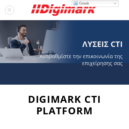
Μετάβαση
Greek
στο
περιεχόμενο
ΛΥΣΕΙΣ C
T
I
Αναβαθμίστε την επικοινωνία της
επιχείρησης σας
DIGIMARK CTI
PLATFORM