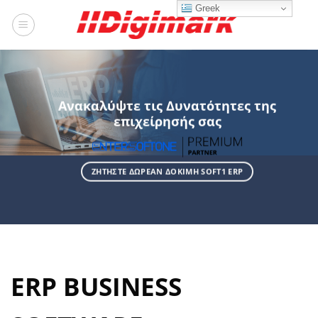
Μετάβαση
Greek
στο
περιεχόμενο
Ανακαλύψτε τις Δυνατότητες της
επιχείρησής σας
ΖΗΤΗΣΤΕ ΔΩΡΕΑΝ ΔΟΚΙΜΗ SOFT1 ERP
ERP BUSINESS