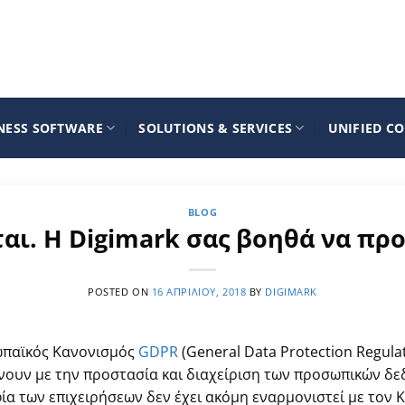
NESS SOFTWARE
SOLUTIONS & SERVICES
UNIFIED C
BLOG
αι. Η Digimark σας βοηθά να πρ
POSTED ON
16 ΑΠΡΙΛΊΟΥ, 2018
BY
DIGIMARK
ρωπαϊκός Κανονισμός
GDPR
(General Data Protection Regulat
νουν με την προστασία και διαχείριση των προσωπικών δ
φία των επιχειρήσεων δεν έχει ακόμη εναρμονιστεί με τον 