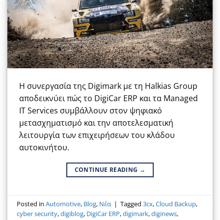
Η συνεργασία της Digimark με τη Halkias Group
αποδεικνύει πώς το DigiCar ERP και τα Managed
IT Services συμβάλλουν στον ψηφιακό
μετασχηματισμό και την αποτελεσματική
λειτουργία των επιχειρήσεων του κλάδου
αυτοκινήτου.
CONTINUE READING
→
Posted in
Automotive
,
Blog
,
Νέα
|
Tagged
3cx
,
Cloud Backup
,
cyber security
,
digiblog
,
DigiCar ERP
,
digimark
,
diginews
,