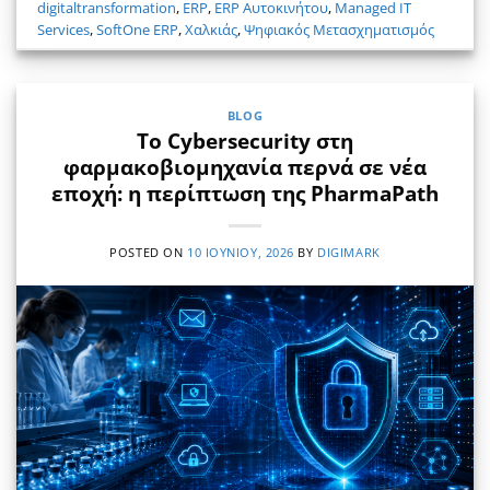
digitaltransformation
,
ERP
,
ERP Αυτοκινήτου
,
Managed IT
Services
,
SoftOne ERP
,
Χαλκιάς
,
Ψηφιακός Μετασχηματισμός
BLOG
Το Cybersecurity στη
φαρμακοβιομηχανία περνά σε νέα
εποχή: η περίπτωση της PharmaPath
POSTED ON
10 ΙΟΥΝΊΟΥ, 2026
BY
DIGIMARK