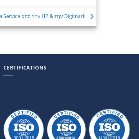
a Service από την HP & την Digimark
CERTIFICATIONS