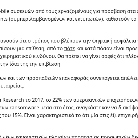
bile συσκευών από τους εργαζομένους για πρόσβαση στα ε
nts (συμπεριλαμβανομένων και εκτυπωτών), καθιστούν το 
τανοούν ότι ο τρόπος που βλέπουν την ψηφιακή ασφάλεια θ
ίσουν μια επίθεση, από το
πότε
και κατά πόσον είναι προ
ιχειρηματικού κινδύνου. Θα πρέπει να γίνει σαφές ότι πλέ
την ίδια της την επιβίωση.
ων και των προσπαθειών επαναφοράς συνεπάγεται απώλειε
εταιρείας.
 Research το 2017, το 22% των αμερικανικών επιχειρήσεων
εων ransomware μέσα στο έτος, αναγκάστηκαν να διακόψ
του 15%. Είναι χαρακτηριστικό το ότι μία στις έξι επιχειρ
λή νέων κανονιστικών πλαισίων προστασίας προσωπικών δ