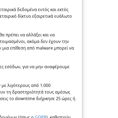
ταιρικά δεδομένα εντός και εκτός
εταιρικό δίκτυο εξαιρετικά ευάλωτο
α πρέπει να αλλάξει και να
ετοιμασμένοι, ακόμα δεν έχουν την
ον μια επίθεση από malware μπορεί να
ς εσόδων, για να μην αναφέρουμε
 με λιγότερους από 1.000
ουν τη δραστηριότητά τους αμέσως
ήσεις το downtime διήρκησε 25 ώρες ή
εδομένων (όπως ο
GDPR
), καθιστούν