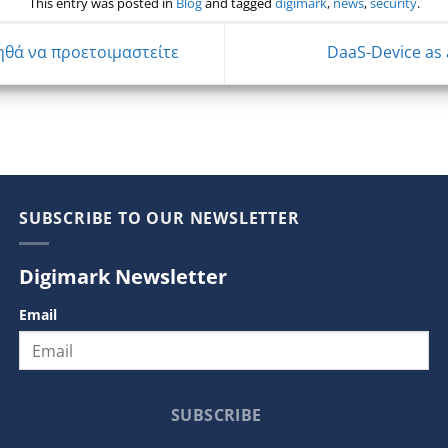
This entry was posted in
Blog
and tagged
digimark
,
news
,
security
.
ηθά να προετοιμαστείτε
DaaS-Device as 
SUBSCRIBE TO OUR NEWSLETTER
Digimark Newsletter
Email
SUBSCRIBE