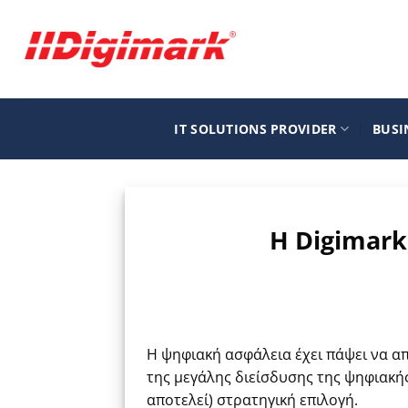
Μετάβαση
στο
περιεχόμενο
IT SOLUTIONS PROVIDER
BUSI
H Digimark
Η ψηφιακή ασφάλεια έχει πάψει να απ
της μεγάλης διείσδυσης της ψηφιακής
αποτελεί) στρατηγική επιλογή.