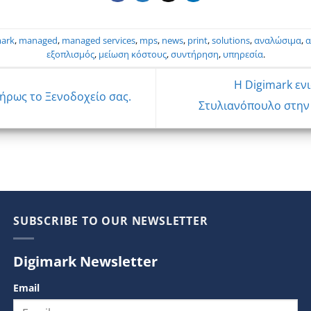
mark
,
managed
,
managed services
,
mps
,
news
,
print
,
solutions
,
αναλώσιμα
,
α
εξοπλισμός
,
μείωση κόστους
,
συντήρηση
,
υπηρεσία
.
Η Digimark εν
λήρως το Ξενοδοχείο σας.
Στυλιανόπουλο στην 
SUBSCRIBE TO OUR NEWSLETTER
Digimark Newsletter
Email