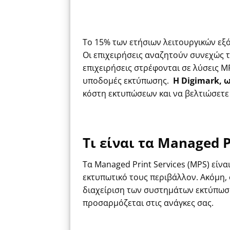
Το 15% των ετήσιων λειτουργικών εξ
Οι επιχειρήσεις αναζητούν συνεχώς 
επιχειρήσεις στρέφονται σε λύσεις 
υποδομές εκτύπωσης.
Η
Digimark,
ω
κόστη
εκτυπ
ώσεων
και να βελτιώσετε
Τι
είναι
τα
Managed Pr
Τα Managed Print Services (MPS) είνα
εκτυπωτικό τους περιβάλλον. Ακόμη, 
διαχείριση των συστημάτων εκτύπωση
προσαρμ
όζεται
στις ανάγκες σας.