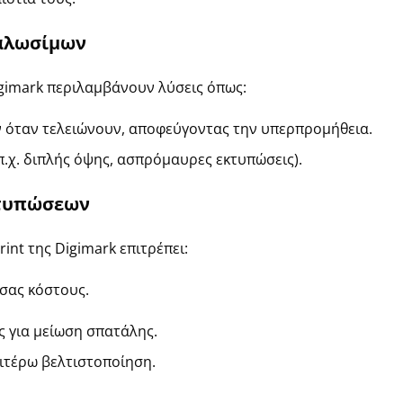
αλωσίμων
gimark περιλαμβάνουν λύσεις όπως:
 όταν τελειώνουν, αποφεύγοντας την υπερπρομήθεια.
.χ. διπλής όψης, ασπρόμαυρες εκτυπώσεις).
τ
υπώσεων
rint
της
Digimark
επιτρέπει:
σας
κόστους.
ς για μείωση σπατάλης.
ιτέρω βελτιστοποίηση.