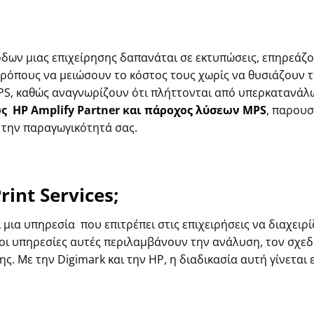
όδων μιας επιχείρησης δαπανάται σε εκτυπώσεις, επηρεάζ
τρόπους να μειώσουν το κόστος τους χωρίς να θυσιάζουν 
MPS, καθώς αναγνωρίζουν ότι πλήττονται από υπερκατανά
ς
HP
Amplify Partner και
πάροχος λύσεων MPS
,
πα
ρουσ
 την παραγωγικότητά σας.
int Services;
ι μια
υπηρεσία
που επιτρέπει στις επιχειρήσεις να διαχειρ
οι υπηρεσίες αυτές περιλαμβάνουν την ανάλυση, τον σχεδ
ς. Με την Digimark και την HP
, η διαδικασία αυτή γίνεται