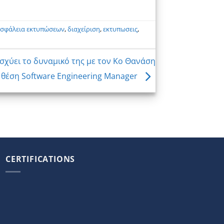
σφάλεια εκτυπώσεων
,
διαχείριση
,
εκτυπωσεις
,
ισχύει το δυναμικό της με τον Κο Θανάση
θέση Software Engineering Manager
CERTIFICATIONS