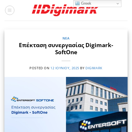
Μετάβαση
Greek
στο
περιεχόμενο
ΝΈΑ
Επέκταση συνεργασίας Digimark-
SoftOne
POSTED ON
12 ΙΟΥΝΊΟΥ, 2025
BY
DIGIMARK