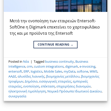
Μετά την ενοποίηση των εταιρειών Entersoft-
SoftOne η Digimark επεκτείνει το χαρτοφυλάκιο
της και με προϊόντα της Entersoft
CONTINUE READING
→
Posted in
Νέα
|
Tagged
business continuity
,
Business
Intelligence
,
crm
,
custom integrations
,
digimark
,
e-invoicing
,
entersoft
,
ERP
,
logistics
,
Mobile Sales
,
myData
,
softone
,
WMS
,
ΑΑΔΕ
,
αλυσίδες λιανικής
,
βιομηχανίες μετάλλου
,
βιομηχανίες
τροφίμων
,
Δημόσιο
,
εισαγωγικές εταιρείες
,
εμπορικές
εταιρείες
,
ενοποίηση
,
επέκταση
,
επιχειρήσεις διανομών
,
ηλεκτρονική τιμολόγηση
,
Νομικά Πρόσωπα Ιδιωτικού Δικαίου
,
συνεργασία