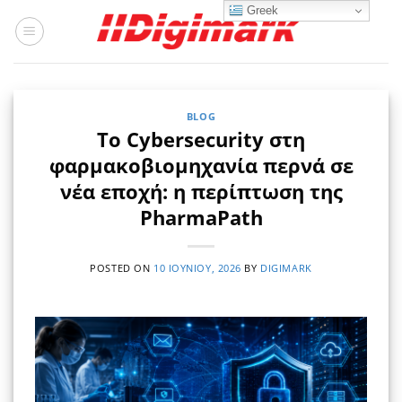
Μετάβαση
Greek
στο
περιεχόμενο
BLOG
Το Cybersecurity στη
φαρμακοβιομηχανία περνά σε
νέα εποχή: η περίπτωση της
PharmaPath
POSTED ON
10 ΙΟΥΝΊΟΥ, 2026
BY
DIGIMARK