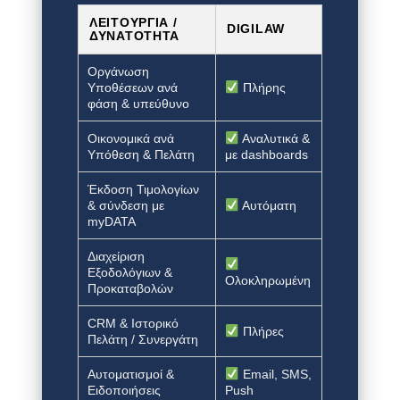
ΛΕΙΤΟΥΡΓΊΑ /
DIGILAW
ΔΥΝΑΤΌΤΗΤΑ
Οργάνωση
Υποθέσεων ανά
Πλήρης
φάση & υπεύθυνο
Οικονομικά ανά
Αναλυτικά &
Υπόθεση & Πελάτη
με dashboards
Έκδοση Τιμολογίων
& σύνδεση με
Αυτόματη
myDATA
Διαχείριση
Εξοδολόγιων &
Ολοκληρωμένη
Προκαταβολών
CRM & Ιστορικό
Πλήρες
Πελάτη / Συνεργάτη
Αυτοματισμοί &
Email, SMS,
Ειδοποιήσεις
Push