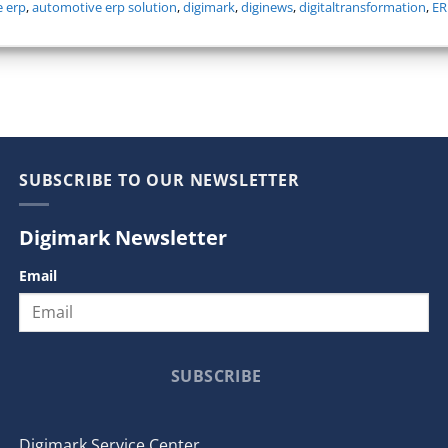
 erp
,
automotive erp solution
,
digimark
,
diginews
,
digitaltransformation
,
ER
SUBSCRIBE TO OUR NEWSLETTER
Digimark Newsletter
Email
SUBSCRIBE
Digimark Service Center