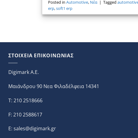
Posted in
Automotive
,
Νέα
|
Tagged
automotive
erp
,
soft1 erp
ΣΤΟΙΧΕΙΑ ΕΠΙΚΟΙΝΩΝΙΑΣ
Digimark A.E.
Μαιάνδρου 90 Νεα Φιλαδέλφεια 14341
T: 210 2518666
F: 210 2588617
E:
sales@digimark.gr