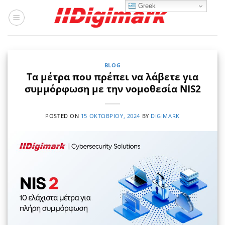
Μετάβαση
Greek
στο
περιεχόμενο
BLOG
Τα μέτρα που πρέπει να λάβετε για
συμμόρφωση με την νομοθεσία NIS2
POSTED ON
15 ΟΚΤΩΒΡΊΟΥ, 2024
BY
DIGIMARK