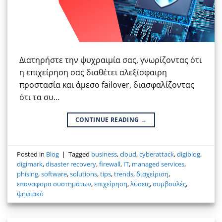
Διατηρήστε την ψυχραιμία σας, γνωρίζοντας ότι
η επιχείρηση σας διαθέτει αλεξίσφαιρη
προστασία και άμεσο failover, διασφαλίζοντας
ότι τα συ…
CONTINUE READING
→
Posted in
Blog
|
Tagged
business
,
cloud
,
cyberattack
,
digiblog
,
digimark
,
disaster recovery
,
firewall
,
IT
,
managed services
,
phising
,
software
,
solutions
,
tips
,
trends
,
διαχείριση
,
επαναφορα συστημάτων
,
επιχείρηση
,
λύσεις
,
συμβουλές
,
ψηφιακό