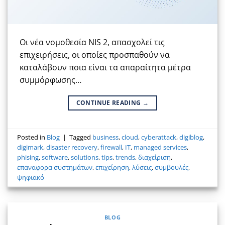
Οι νέα νομοθεσία NIS 2, απασχολεί τις
επιχειρήσεις, οι οποίες προσπαθούν να
καταλάβουν ποια είναι τα απαραίτητα μέτρα
συμμόρφωσης…
CONTINUE READING
→
Posted in
Blog
|
Tagged
business
,
cloud
,
cyberattack
,
digiblog
,
digimark
,
disaster recovery
,
firewall
,
IT
,
managed services
,
phising
,
software
,
solutions
,
tips
,
trends
,
διαχείριση
,
επαναφορα συστημάτων
,
επιχείρηση
,
λύσεις
,
συμβουλές
,
ψηφιακό
BLOG