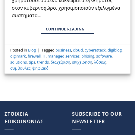
χρηματοδοτούμενα κυκλώματα εγκλήματος
στον κυβερνοχώρο, χρησιμοποιούν εξελιγμένα
συστήματα…
CONTINUE READING
→
Posted in
Blog
|
Tagged
business
,
cloud
,
cyberattack
,
digiblog
,
digimark
,
firewall
,
IT
,
managed services
,
phising
,
software
,
solutions
,
tips
,
trends
,
διαχείριση
,
επιχείρηση
,
λύσεις
,
συμβουλές
,
ψηφιακό
ΣΤΟΙΧΕΙΑ
SUBSCRIBE TO OUR
ΕΠΙΚΟΙΝΩΝΙΑΣ
NEWSLETTER