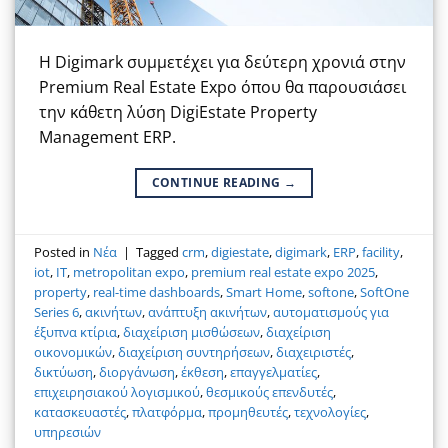
Η Digimark συμμετέχει για δεύτερη χρονιά στην
Premium Real Estate Expo όπου θα παρουσιάσει
την κάθετη λύση DigiEstate Property
Management ERP.
CONTINUE READING
→
Posted in
Νέα
|
Tagged
crm
,
digiestate
,
digimark
,
ERP
,
facility
,
iot
,
IT
,
metropolitan expo
,
premium real estate expo 2025
,
property
,
real-time dashboards
,
Smart Home
,
softone
,
SoftOne
Series 6
,
ακινήτων
,
ανάπτυξη ακινήτων
,
αυτοματισμούς για
έξυπνα κτίρια
,
διαχείριση μισθώσεων
,
διαχείριση
οικονομικών
,
διαχείριση συντηρήσεων
,
διαχειριστές
,
δικτύωση
,
διοργάνωση
,
έκθεση
,
επαγγελματίες
,
επιχειρησιακού λογισμικού
,
θεσμικούς επενδυτές
,
κατασκευαστές
,
πλατφόρμα
,
προμηθευτές
,
τεχνολογίες
,
υπηρεσιών