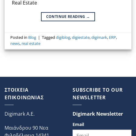
Real Estate
CONTINUE READING
→
Posted in
Blog
|
Tagged
digiblog
,
digiestate
,
digimark
,
ERP
,
news
,
real estate
ΣΤΟΙΧΕΙΑ
SUBSCRIBE TO OUR
ΕΠΙΚΟΙΝΩΝΙΑΣ
NEWSLETTER
Digimark A.E.
Digimark Newsletter
Email
Μαιάνδρου 90 Νεα
Φιλαδέλφεια 14341