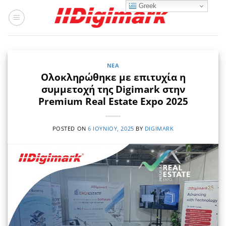
Μετάβαση
Greek
στο
περιεχόμενο
ΝΈΑ
Ολοκληρώθηκε με επιτυχία η
συμμετοχή της Digimark στην
Premium Real Estate Expo 2025
POSTED ON
6 ΙΟΥΝΊΟΥ, 2025
BY
DIGIMARK