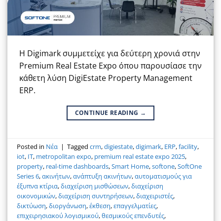
Η Digimark συμμετείχε για δεύτερη χρονιά στην
Premium Real Estate Expo όπου παρουσίασε την
κάθετη λύση DigiEstate Property Management
ERP.
CONTINUE READING
→
Posted in
Νέα
|
Tagged
crm
,
digiestate
,
digimark
,
ERP
,
facility
,
iot
,
IT
,
metropolitan expo
,
premium real estate expo 2025
,
property
,
real-time dashboards
,
Smart Home
,
softone
,
SoftOne
Series 6
,
ακινήτων
,
ανάπτυξη ακινήτων
,
αυτοματισμούς για
έξυπνα κτίρια
,
διαχείριση μισθώσεων
,
διαχείριση
οικονομικών
,
διαχείριση συντηρήσεων
,
διαχειριστές
,
δικτύωση
,
διοργάνωση
,
έκθεση
,
επαγγελματίες
,
επιχειρησιακού λογισμικού
,
θεσμικούς επενδυτές
,