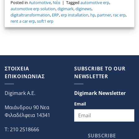
Posted in
Automotive
,
Νέα
|
Tagged
automotive erp
,
automotive erp solution
,
digimark
,
diginews
,
digitaltransformation
,
ERP
,
erp installation
,
hp
,
partner
,
rac erp
,
rent a car erp
,
soft1 erp
ΣΤΟΙΧΕΙΑ
SUBSCRIBE TO OUR
ΕΠΙΚΟΙΝΩΝΙΑΣ
NEWSLETTER
Digimark A.E.
Digimark Newsletter
Email
Μαιάνδρου 90 Νεα
Φιλαδέλφεια 14341
T: 210 2518666
SUBSCRIBE