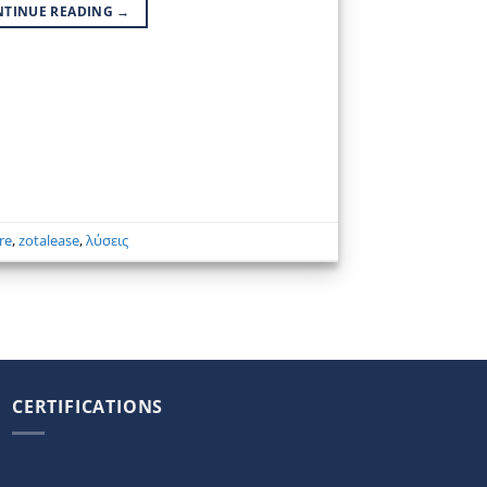
NTINUE READING
→
re
,
zotalease
,
λύσεις
CERTIFICATIONS