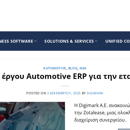
NESS SOFTWARE
SOLUTIONS & SERVICES
UNIFIED C
AUTOMOTIVE
,
BLOG
,
ΝΈΑ
έργου Automotive ERP για την ετα
POSTED ON
3 ΔΕΚΕΜΒΡΊΟΥ, 2025
BY
DIGIMARK
Η Digimark A.E. ανακοιν
την Zotalease, μιας ολο
διαχείριση συνεργείου.