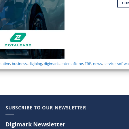
CO
motive
,
business
,
digiblog
,
digimark
,
entersoftone
,
ERP
,
news
,
service
,
softwa
SUBSCRIBE TO OUR NEWSLETTER
Digimark Newsletter