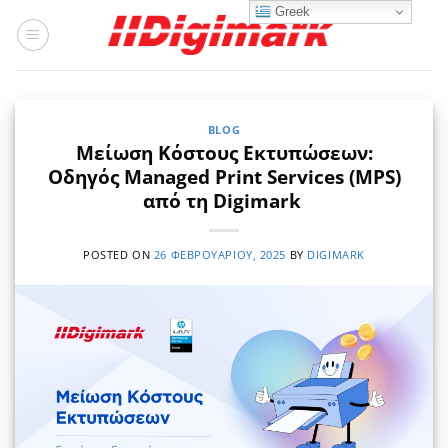
Μετάβαση
Greek
στο
περιεχόμενο
BLOG
Μείωση Κόστους Εκτυπώσεων:
Οδηγός Managed Print Services (MPS)
από τη Digimark
POSTED ON
26 ΦΕΒΡΟΥΑΡΊΟΥ, 2025
BY
DIGIMARK