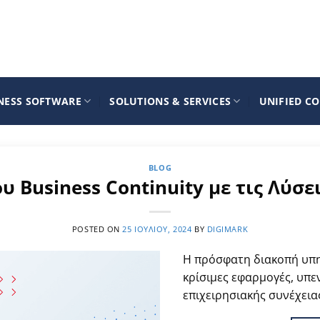
NESS SOFTWARE
SOLUTIONS & SERVICES
UNIFIED C
BLOG
 Business Continuity με τις Λύσε
POSTED ON
25 ΙΟΥΛΊΟΥ, 2024
BY
DIGIMARK
Η πρόσφατη διακοπή υπη
κρίσιμες εφαρμογές, υπε
επιχειρησιακής συνέχεια