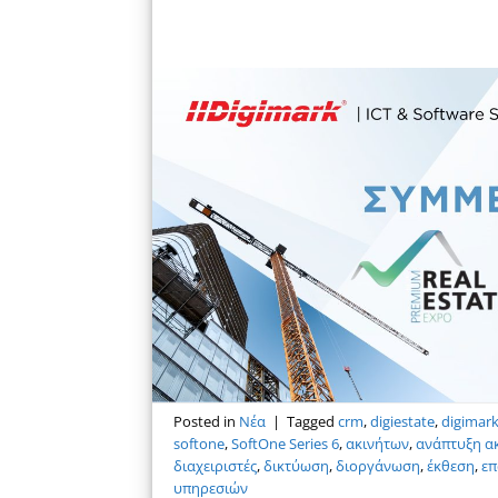
Posted in
Νέα
|
Tagged
crm
,
digiestate
,
digimar
softone
,
SoftOne Series 6
,
ακινήτων
,
ανάπτυξη α
διαχειριστές
,
δικτύωση
,
διοργάνωση
,
έκθεση
,
επ
υπηρεσιών