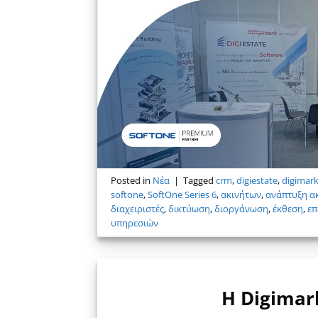
Posted in
Νέα
|
Tagged
crm
,
digiestate
,
digimar
softone
,
SoftOne Series 6
,
ακινήτων
,
ανάπτυξη α
διαχειριστές
,
δικτύωση
,
διοργάνωση
,
έκθεση
,
επ
υπηρεσιών
Η Digimar