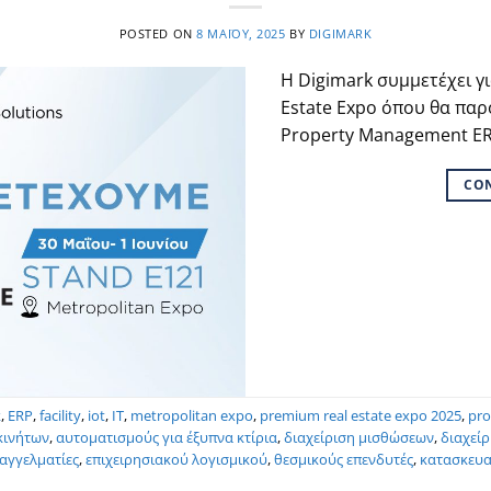
POSTED ON
8 ΜΑΪ́ΟΥ, 2025
BY
DIGIMARK
Η Digimark συμμετέχει γ
Estate Expo όπου θα παρ
Property Management ER
CO
k
,
ERP
,
facility
,
iot
,
IT
,
metropolitan expo
,
premium real estate expo 2025
,
pro
κινήτων
,
αυτοματισμούς για έξυπνα κτίρια
,
διαχείριση μισθώσεων
,
διαχεί
αγγελματίες
,
επιχειρησιακού λογισμικού
,
θεσμικούς επενδυτές
,
κατασκευα