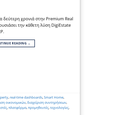
ια δεύτερη χρονιά στην Premium Real
ουσιάσει την κάθετη λύση DigiEstate
P.
NTINUE READING
→
perty
,
real-time dashboards
,
Smart Home
,
ριση οικονομικών
,
διαχείριση συντηρήσεων
,
στές
,
πλατφόρμα
,
προμηθευτές
,
τεχνολογίες
,