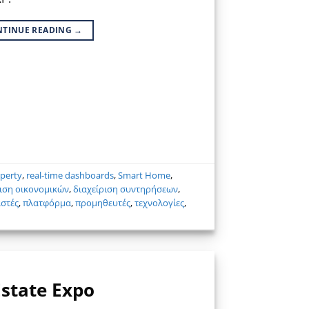
NTINUE READING
→
perty
,
real-time dashboards
,
Smart Home
,
ριση οικονομικών
,
διαχείριση συντηρήσεων
,
στές
,
πλατφόρμα
,
προμηθευτές
,
τεχνολογίες
,
state Expo