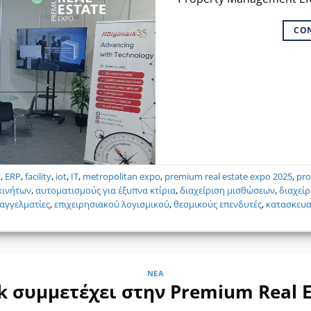
CO
k
,
ERP
,
facility
,
iot
,
IT
,
metropolitan expo
,
premium real estate expo 2025
,
pro
κινήτων
,
αυτοματισμούς για έξυπνα κτίρια
,
διαχείριση μισθώσεων
,
διαχεί
αγγελματίες
,
επιχειρησιακού λογισμικού
,
θεσμικούς επενδυτές
,
κατασκευα
ΝΈΑ
k συμμετέχει στην Premium Real E