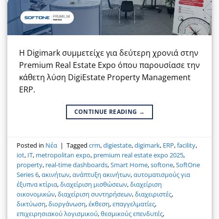
Η Digimark συμμετείχε για δεύτερη χρονιά στην
Premium Real Estate Expo όπου παρουσίασε την
κάθετη λύση DigiEstate Property Management
ERP.
CONTINUE READING
→
Posted in
Νέα
|
Tagged
crm
,
digiestate
,
digimark
,
ERP
,
facility
,
iot
,
IT
,
metropolitan expo
,
premium real estate expo 2025
,
property
,
real-time dashboards
,
Smart Home
,
softone
,
SoftOne
Series 6
,
ακινήτων
,
ανάπτυξη ακινήτων
,
αυτοματισμούς για
έξυπνα κτίρια
,
διαχείριση μισθώσεων
,
διαχείριση
οικονομικών
,
διαχείριση συντηρήσεων
,
διαχειριστές
,
δικτύωση
,
διοργάνωση
,
έκθεση
,
επαγγελματίες
,
επιχειρησιακού λογισμικού
,
θεσμικούς επενδυτές
,