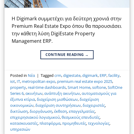
Η Digimark συμμετέχει για δεύτερη χρονιά στην
Premium Real Estate Expo όπου θα παρουσιάσει
την κάθετη λύση DigiEstate Property
Management ERP.
CONTINUE READING
→
Posted in
Νέα
|
Tagged
crm
,
digiestate
,
digimark
,
ERP
,
facility
,
iot
,
IT
,
metropolitan expo
,
premium real estate expo 2025
,
property
,
real-time dashboards
,
Smart Home
,
softone
,
SoftOne
Series 6
,
ακινήτων
,
ανάπτυξη ακινήτων
,
αυτοματισμούς για
έξυπνα κτίρια
,
διαχείριση μισθώσεων
,
διαχείριση
οικονομικών
,
διαχείριση συντηρήσεων
,
διαχειριστές
,
δικτύωση
,
διοργάνωση
,
έκθεση
,
επαγγελματίες
,
επιχειρησιακού λογισμικού
,
θεσμικούς επενδυτές
,
κατασκευαστές
,
πλατφόρμα
,
προμηθευτές
,
τεχνολογίες
,
υπηρεσιών