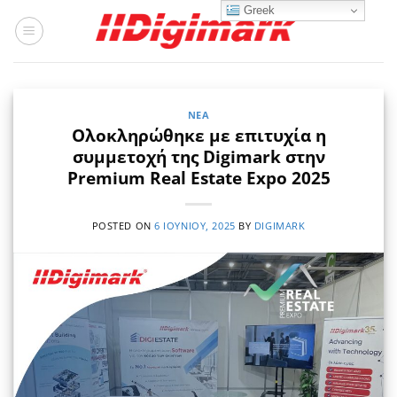
Μετάβαση
Greek
στο
περιεχόμενο
ΝΈΑ
Ολοκληρώθηκε με επιτυχία η
συμμετοχή της Digimark στην
Premium Real Estate Expo 2025
POSTED ON
6 ΙΟΥΝΊΟΥ, 2025
BY
DIGIMARK