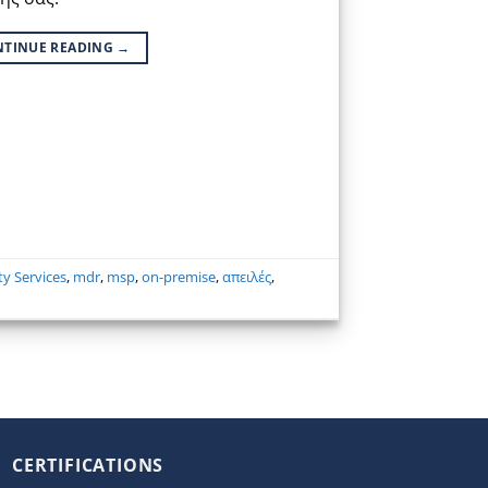
NTINUE READING
→
y Services
,
mdr
,
msp
,
on-premise
,
απειλές
,
CERTIFICATIONS