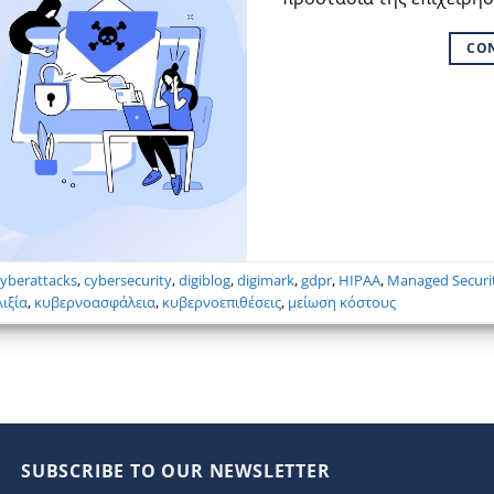
CO
cyberattacks
,
cybersecurity
,
digiblog
,
digimark
,
gdpr
,
HIPAA
,
Managed Securit
λιξία
,
κυβερνοασφάλεια
,
κυβερνοεπιθέσεις
,
μείωση κόστους
SUBSCRIBE TO OUR NEWSLETTER