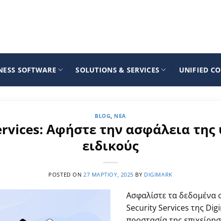
NESS SOFTWARE
SOLUTIONS & SERVICES
UNIFIED C
BLOG
,
ΝΈΑ
ervices: Αφήστε την ασφάλεια της
ειδικούς
POSTED ON
27 ΜΑΡΤΊΟΥ, 2025
BY
DIGIMARK
Ασφαλίστε τα δεδομένα σ
Security Services της Dig
προστασία της επιχείρησ