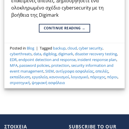
επικείμενες απειλές. Δημιουργήσετε ένα
ολοκληρωμένο σχέδιο cybersecurity με τη
βοήθεια της Digimark
CONTINUE READING
→
Posted in
Blog
|
Tagged
backup
,
cloud
,
cyber security
,
cyberthreats
,
data
,
digiblog
,
digimark
,
disaster recovery testing
,
EDR
,
endpoint detection and response
,
insident response plan
,
MFA
,
password policies
,
protection
,
security information and
event management
,
SIEM
,
αντίγραφα ασφαλείας
,
απειλές
,
εκπαίδευση
,
εργαλεία
,
κανονισμοί
,
λογισμικό
,
πάροχος
,
πόροι
,
στρατηγική
,
ψηφιακή ασφάλεια
ΣΤΟΙΧΕΙΑ
SUBSCRIBE TO OUR