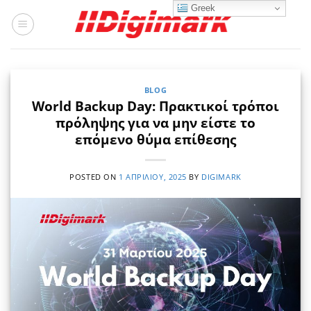
Μετάβαση
Greek
στο
περιεχόμενο
BLOG
World Backup Day: Πρακτικοί τρόποι
πρόληψης για να μην είστε το
επόμενο θύμα επίθεσης
POSTED ON
1 ΑΠΡΙΛΊΟΥ, 2025
BY
DIGIMARK