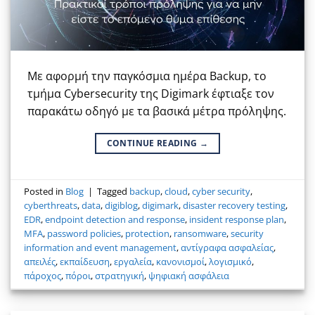
Με αφορμή την παγκόσμια ημέρα Backup, το
τμήμα Cybersecurity της Digimark έφτιαξε τον
παρακάτω οδηγό με τα βασικά μέτρα πρόληψης.
CONTINUE READING
→
Posted in
Blog
|
Tagged
backup
,
cloud
,
cyber security
,
cyberthreats
,
data
,
digiblog
,
digimark
,
disaster recovery testing
,
EDR
,
endpoint detection and response
,
insident response plan
,
MFA
,
password policies
,
protection
,
ransomware
,
security
information and event management
,
αντίγραφα ασφαλείας
,
απειλές
,
εκπαίδευση
,
εργαλεία
,
κανονισμοί
,
λογισμικό
,
πάροχος
,
πόροι
,
στρατηγική
,
ψηφιακή ασφάλεια