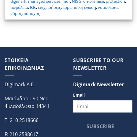
digimark
,
managed services
,
mdr
,
NIS 2
,
on-premise
,
protection
,
ασφάλεια
,
Ε.Ε.
,
επιχειρήσεις
,
ευρωπαική ένωση
,
νομοθεσια
,
νόμος
,
πάροχος
ΣΤΟΙΧΕΙΑ
SUBSCRIBE TO OUR
ΕΠΙΚΟΙΝΩΝΙΑΣ
NEWSLETTER
Digimark A.E.
Digimark Newsletter
Email
Μαιάνδρου 90 Νεα
Φιλαδέλφεια 14341
T: 210 2518666
SUBSCRIBE
F: 210 2588617