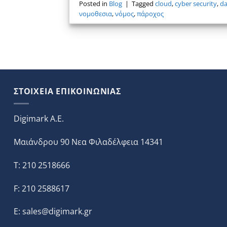
Posted in
Blog
|
Tagged
cloud
,
cyber security
,
da
νομοθεσια
,
νόμος
,
πάροχος
ΣΤΟΙΧΕΙΑ ΕΠΙΚΟΙΝΩΝΙΑΣ
Digimark A.E.
Μαιάνδρου 90 Νεα Φιλαδέλφεια 14341
T: 210 2518666
F: 210 2588617
E:
sales@digimark.gr