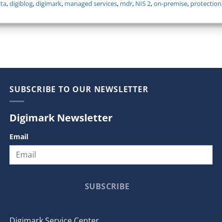
ta
,
digiblog
,
digimark
,
managed services
,
mdr
,
NIS 2
,
on-premise
,
protection
SUBSCRIBE TO OUR NEWSLETTER
Digimark Newsletter
Email
SUBSCRIBE
Digimark Service Center