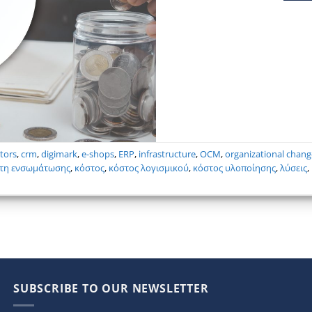
tors
,
crm
,
digimark
,
e-shops
,
ERP
,
infrastructure
,
OCM
,
organizational chan
τη ενσωμάτωσης
,
κόστος
,
κόστος λογισμικού
,
κόστος υλοποίησης
,
λύσεις
,
SUBSCRIBE TO OUR NEWSLETTER