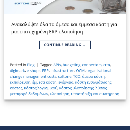
Ανακαλύψτε όλα τα άμεσα και έμμεσα κόστη για
μια επιτυχημένη ERP υλοποίηση
CONTINUE READING
→
Posted in
Blog
|
Tagged
APIs
,
budgeting
,
connectors
,
crm
,
digimark
,
e-shops
,
ERP
,
infrastructure
,
OCM
,
organizational
change management costs
,
softone
,
TCO
,
άμεσα κόστη
,
εκπαίδευση
,
έμμεσα κόστη
,
ενέργεια
,
κόστη ενσωμάτωσης
,
κόστος
,
κόστος λογισμικού
,
κόστος υλοποίησης
,
λύσεις
,
μεταφορά δεδομένων
,
υλοποίηση
,
υποστήριξη και συντήρηση