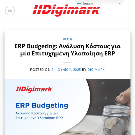
Μετάβαση
Greek
στο
περιεχόμενο
BLOG
ERP Budgeting: Ανάλυση Κόστους για
μία Επιτυχημένη Υλοποίηση ΕRP
POSTED ON
24 ΙΟΥΝΊΟΥ, 2025
BY
DIGIMARK