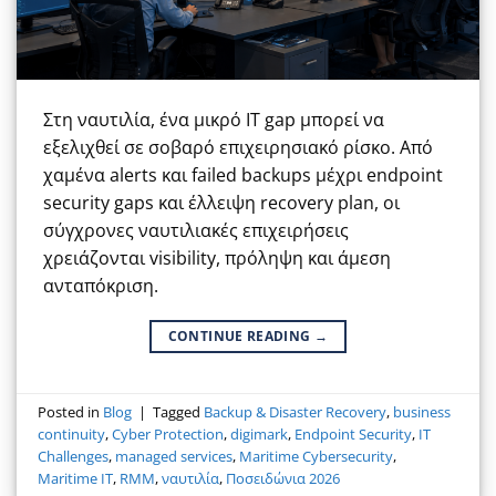
Στη ναυτιλία, ένα μικρό IT gap μπορεί να
εξελιχθεί σε σοβαρό επιχειρησιακό ρίσκο. Από
χαμένα alerts και failed backups μέχρι endpoint
security gaps και έλλειψη recovery plan, οι
σύγχρονες ναυτιλιακές επιχειρήσεις
χρειάζονται visibility, πρόληψη και άμεση
ανταπόκριση.
CONTINUE READING
→
Posted in
Blog
|
Tagged
Backup & Disaster Recovery
,
business
continuity
,
Cyber Protection
,
digimark
,
Endpoint Security
,
IT
Challenges
,
managed services
,
Maritime Cybersecurity
,
Maritime IT
,
RMM
,
ναυτιλία
,
Ποσειδώνια 2026