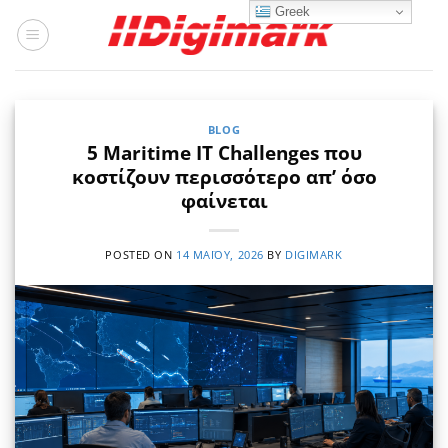
Μετάβαση
Greek
στο
περιεχόμενο
BLOG
5 Maritime IT Challenges που
κοστίζουν περισσότερο απ’ όσο
φαίνεται
POSTED ON
14 ΜΑΪ́ΟΥ, 2026
BY
DIGIMARK