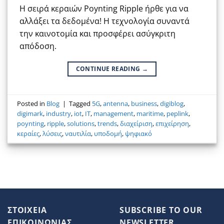
Η σειρά κεραιών Poynting Ripple ήρθε για να
αλλάξει τα δεδομένα! Η τεχνολογία συναντά
την καινοτομία και προσφέρει ασύγκριτη
απόδοση.
CONTINUE READING
→
Posted in
Blog
|
Tagged
5G
,
antenna
,
business
,
digiblog
,
digimark
,
industry
,
iot
,
IT
,
management
,
maritime
,
peplink
,
poynting
,
ripple
,
solutions
,
trends
,
διαχείριση
,
επιχείρηση
,
κεραίες
,
λύσεις
,
ναυτιλία
,
υποδομή
,
ψηφιακό
ΣΤΟΙΧΕΙΑ
SUBSCRIBE TO OUR
ΕΠΙΚΟΙΝΩΝΙΑΣ
NEWSLETTER