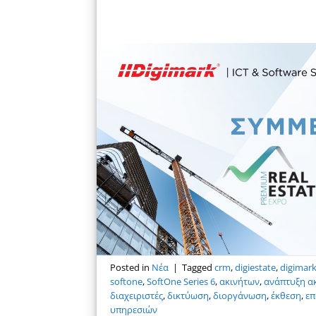
Posted in
Νέα
|
Tagged
crm
,
digiestate
,
digimar
softone
,
SoftOne Series 6
,
ακινήτων
,
ανάπτυξη α
διαχειριστές
,
δικτύωση
,
διοργάνωση
,
έκθεση
,
επ
υπηρεσιών