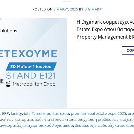
POSTED ON
8 ΜΑΪ́ΟΥ, 2025
BY
DIGIMARK
Η Digimark συμμετέχει γ
Estate Expo όπου θα παρ
Property Management ER
CO
k
,
ERP
,
facility
,
iot
,
IT
,
metropolitan expo
,
premium real estate expo 2025
,
pro
κινήτων
,
αυτοματισμούς για έξυπνα κτίρια
,
διαχείριση μισθώσεων
,
διαχεί
αγγελματίες
,
επιχειρησιακού λογισμικού
,
θεσμικούς επενδυτές
,
κατασκευα