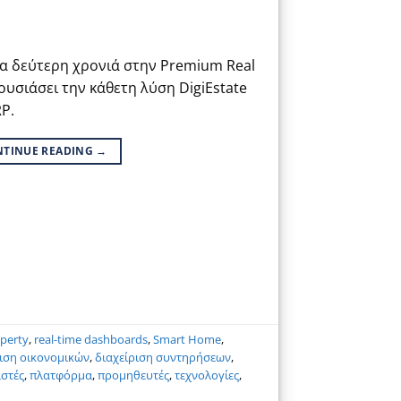
ια δεύτερη χρονιά στην Premium Real
ουσιάσει την κάθετη λύση DigiEstate
P.
NTINUE READING
→
perty
,
real-time dashboards
,
Smart Home
,
ριση οικονομικών
,
διαχείριση συντηρήσεων
,
στές
,
πλατφόρμα
,
προμηθευτές
,
τεχνολογίες
,