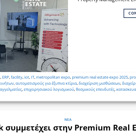
CO
k
,
ERP
,
facility
,
iot
,
IT
,
metropolitan expo
,
premium real estate expo 2025
,
pro
κινήτων
,
αυτοματισμούς για έξυπνα κτίρια
,
διαχείριση μισθώσεων
,
διαχεί
αγγελματίες
,
επιχειρησιακού λογισμικού
,
θεσμικούς επενδυτές
,
κατασκευα
ΝΈΑ
k συμμετέχει στην Premium Real E