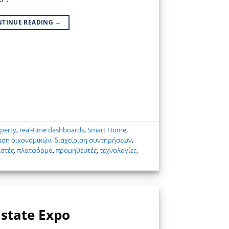
NTINUE READING
→
perty
,
real-time dashboards
,
Smart Home
,
ριση οικονομικών
,
διαχείριση συντηρήσεων
,
στές
,
πλατφόρμα
,
προμηθευτές
,
τεχνολογίες
,
state Expo