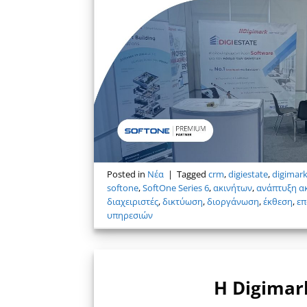
Posted in
Νέα
|
Tagged
crm
,
digiestate
,
digimar
softone
,
SoftOne Series 6
,
ακινήτων
,
ανάπτυξη α
διαχειριστές
,
δικτύωση
,
διοργάνωση
,
έκθεση
,
επ
υπηρεσιών
Η Digimar