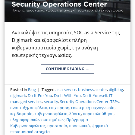
Ανακαλύψτε τις υπηρεσίες SOC as a Service της
Digimark και εξασφαλίστε πλήρη
κυβερνοπροστασία χωρίς την ανάγκη
εσωτερικής τεχνογνωσίας.
CONTINUE READING
→
Posted in
Blog
|
Tagged
as-a-service
,
business
,
center
,
digiblog
,
digimark
,
Do-It-For-You
,
Do-It-With-You
,
Do-It-Yourself
,
IT
,
managed services
,
security
,
Security Operations Center
,
TSPs
,
ανάπτυξη
,
ασφάλεια
,
επιχείρηση
,
εσωτερική τεχνογνωσία
,
κερδοφορία
,
κυβερνοασφάλεια
,
λύσεις
,
παρακολούθηση
,
πληροφοριακών συστημάτων
,
Πρόγραμμα
Κυβερνοασφάλειας
,
προστασία
,
προσωπικό
,
ψηφιακά
περιουσιακά στοιχεία