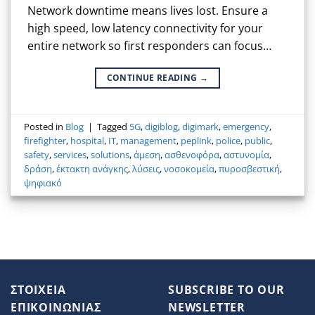
Network downtime means lives lost. Ensure a
high speed, low latency connectivity for your
entire network so first responders can focus…
CONTINUE READING
→
Posted in
Blog
|
Tagged
5G
,
digiblog
,
digimark
,
emergency
,
firefighter
,
hospital
,
IT
,
management
,
peplink
,
police
,
public
,
safety
,
services
,
solutions
,
άμεση
,
ασθενοφόρα
,
αστυνομία
,
δράση
,
έκτακτη ανάγκης
,
λύσεις
,
νοσοκομεία
,
πυροσβεστική
,
ψηφιακό
ΣΤΟΙΧΕΙΑ
SUBSCRIBE TO OUR
ΕΠΙΚΟΙΝΩΝΙΑΣ
NEWSLETTER