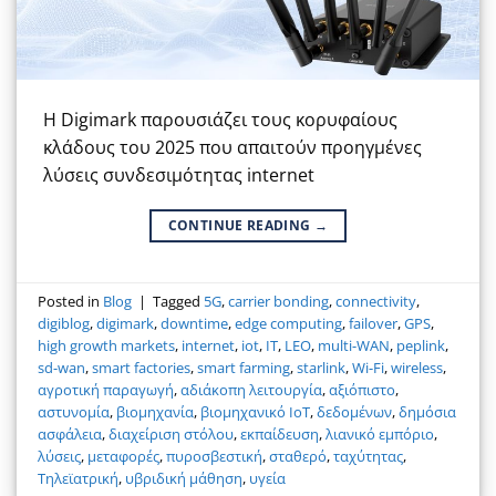
Η Digimark παρουσιάζει τους κορυφαίους
κλάδους του 2025 που απαιτούν προηγμένες
λύσεις συνδεσιμότητας internet
CONTINUE READING
→
Posted in
Blog
|
Tagged
5G
,
carrier bonding
,
connectivity
,
digiblog
,
digimark
,
downtime
,
edge computing
,
failover
,
GPS
,
high growth markets
,
internet
,
iot
,
IT
,
LEO
,
multi-WAN
,
peplink
,
sd-wan
,
smart factories
,
smart farming
,
starlink
,
Wi-Fi
,
wireless
,
αγροτική παραγωγή
,
αδιάκοπη λειτουργία
,
αξιόπιστο
,
αστυνομία
,
βιομηχανία
,
βιομηχανικό ΙοΤ
,
δεδομένων
,
δημόσια
ασφάλεια
,
διαχείριση στόλου
,
εκπαίδευση
,
λιανικό εμπόριο
,
λύσεις
,
μεταφορές
,
πυροσβεστική
,
σταθερό
,
ταχύτητας
,
Τηλεϊατρική
,
υβριδική μάθηση
,
υγεία