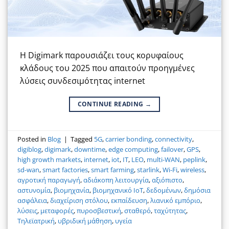
Η Digimark παρουσιάζει τους κορυφαίους
κλάδους του 2025 που απαιτούν προηγμένες
λύσεις συνδεσιμότητας internet
CONTINUE READING
→
Posted in
Blog
|
Tagged
5G
,
carrier bonding
,
connectivity
,
digiblog
,
digimark
,
downtime
,
edge computing
,
failover
,
GPS
,
high growth markets
,
internet
,
iot
,
IT
,
LEO
,
multi-WAN
,
peplink
,
sd-wan
,
smart factories
,
smart farming
,
starlink
,
Wi-Fi
,
wireless
,
αγροτική παραγωγή
,
αδιάκοπη λειτουργία
,
αξιόπιστο
,
αστυνομία
,
βιομηχανία
,
βιομηχανικό ΙοΤ
,
δεδομένων
,
δημόσια
ασφάλεια
,
διαχείριση στόλου
,
εκπαίδευση
,
λιανικό εμπόριο
,
λύσεις
,
μεταφορές
,
πυροσβεστική
,
σταθερό
,
ταχύτητας
,
Τηλεϊατρική
,
υβριδική μάθηση
,
υγεία