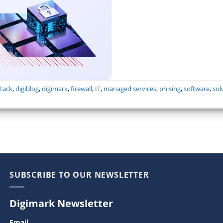
tack
,
digiblog
,
digimark
,
firewall
,
IT
,
managed services
,
phising
,
software
,
sol
SUBSCRIBE TO OUR NEWSLETTER
Digimark Newsletter
Email