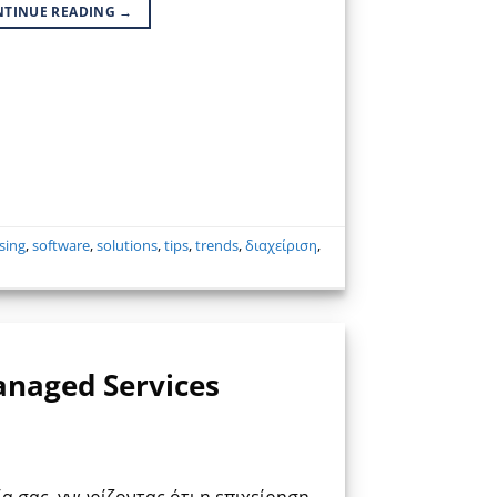
NTINUE READING
→
sing
,
software
,
solutions
,
tips
,
trends
,
διαχείριση
,
anaged Services