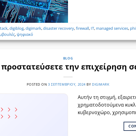
tack
,
digiblog
,
digimark
,
disaster recovery
,
firewall
,
IT
,
managed services
,
phi
μβουλές
,
ψηφιακό
BLOG
 προστατεύσετε την επιχείρηση σ
POSTED ON
3 ΣΕΠΤΕΜΒΡΊΟΥ, 2024
BY
DIGIMARK
Αυτήν τη στιγμή, εξαιρετ
χρηματοδοτούμενα κυκλ
κυβερνοχώρο, χρησιμοπ
CO