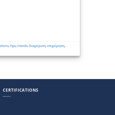
utions
,
tips
,
trends
,
διαχείριση
,
επιχείρηση
,
CERTIFICATIONS