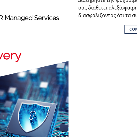
Διατηρήστε την ψυχραιμί
σας διαθέτει αλεξίσφαιρη
διασφαλίζοντας ότι τα σ
CO