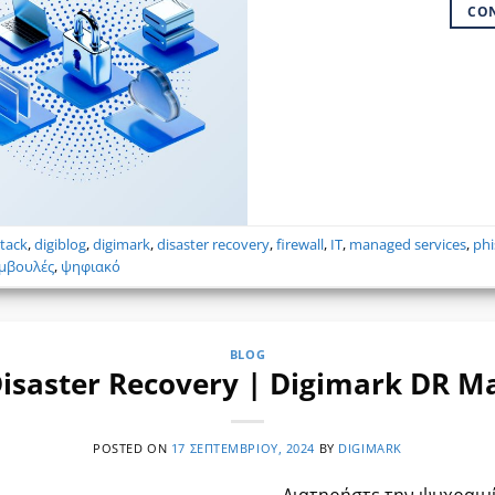
CO
tack
,
digiblog
,
digimark
,
disaster recovery
,
firewall
,
IT
,
managed services
,
phi
μβουλές
,
ψηφιακό
BLOG
isaster Recovery | Digimark DR M
POSTED ON
17 ΣΕΠΤΕΜΒΡΊΟΥ, 2024
BY
DIGIMARK