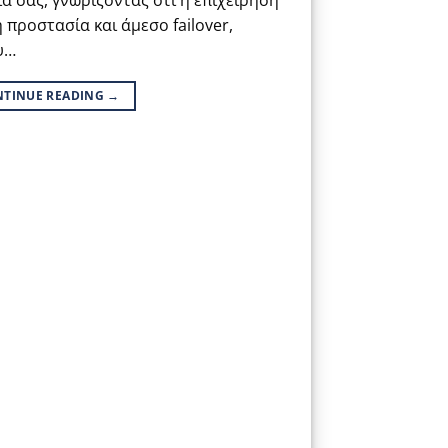
α σας, γνωρίζοντας ότι η επιχείρηση
 προστασία και άμεσο failover,
υ…
NTINUE READING
→