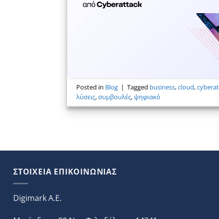
Posted in
Blog
|
Tagged
business
,
cloud
,
cyberat
λύσεις
,
συμβουλές
,
ψηφιακό
ΣΤΟΙΧΕΙΑ ΕΠΙΚΟΙΝΩΝΙΑΣ
Digimark A.E.