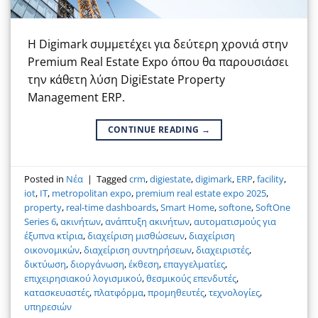
Η Digimark συμμετέχει για δεύτερη χρονιά στην
Premium Real Estate Expo όπου θα παρουσιάσει
την κάθετη λύση DigiEstate Property
Management ERP.
CONTINUE READING
→
Posted in
Νέα
|
Tagged
crm
,
digiestate
,
digimark
,
ERP
,
facility
,
iot
,
IT
,
metropolitan expo
,
premium real estate expo 2025
,
property
,
real-time dashboards
,
Smart Home
,
softone
,
SoftOne
Series 6
,
ακινήτων
,
ανάπτυξη ακινήτων
,
αυτοματισμούς για
έξυπνα κτίρια
,
διαχείριση μισθώσεων
,
διαχείριση
οικονομικών
,
διαχείριση συντηρήσεων
,
διαχειριστές
,
δικτύωση
,
διοργάνωση
,
έκθεση
,
επαγγελματίες
,
επιχειρησιακού λογισμικού
,
θεσμικούς επενδυτές
,
κατασκευαστές
,
πλατφόρμα
,
προμηθευτές
,
τεχνολογίες
,
υπηρεσιών