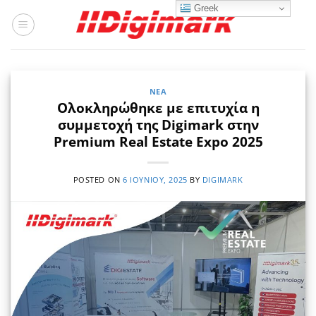
Μετάβαση
Greek
στο
περιεχόμενο
ΝΈΑ
Ολοκληρώθηκε με επιτυχία η
συμμετοχή της Digimark στην
Premium Real Estate Expo 2025
POSTED ON
6 ΙΟΥΝΊΟΥ, 2025
BY
DIGIMARK