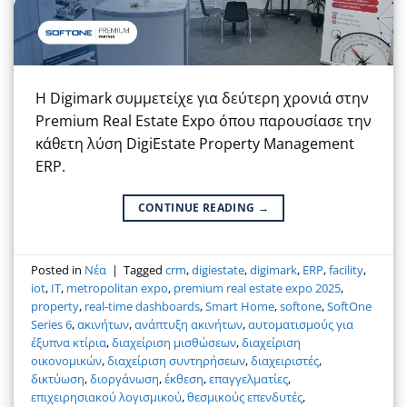
Η Digimark συμμετείχε για δεύτερη χρονιά στην
Premium Real Estate Expo όπου παρουσίασε την
κάθετη λύση DigiEstate Property Management
ERP.
CONTINUE READING
→
Posted in
Νέα
|
Tagged
crm
,
digiestate
,
digimark
,
ERP
,
facility
,
iot
,
IT
,
metropolitan expo
,
premium real estate expo 2025
,
property
,
real-time dashboards
,
Smart Home
,
softone
,
SoftOne
Series 6
,
ακινήτων
,
ανάπτυξη ακινήτων
,
αυτοματισμούς για
έξυπνα κτίρια
,
διαχείριση μισθώσεων
,
διαχείριση
οικονομικών
,
διαχείριση συντηρήσεων
,
διαχειριστές
,
δικτύωση
,
διοργάνωση
,
έκθεση
,
επαγγελματίες
,
επιχειρησιακού λογισμικού
,
θεσμικούς επενδυτές
,