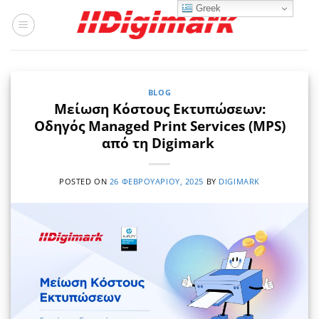
Μετάβαση
Greek
στο
περιεχόμενο
BLOG
Μείωση Κόστους Εκτυπώσεων:
Οδηγός Managed Print Services (MPS)
από τη Digimark
POSTED ON
26 ΦΕΒΡΟΥΑΡΊΟΥ, 2025
BY
DIGIMARK