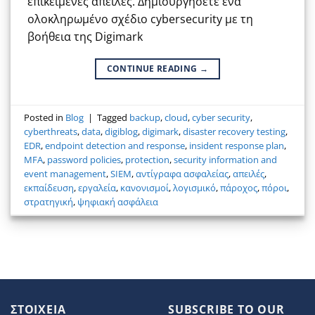
επικείμενες απειλές. Δημιουργήσετε ένα
ολοκληρωμένο σχέδιο cybersecurity με τη
βοήθεια της Digimark
CONTINUE READING
→
Posted in
Blog
|
Tagged
backup
,
cloud
,
cyber security
,
cyberthreats
,
data
,
digiblog
,
digimark
,
disaster recovery testing
,
EDR
,
endpoint detection and response
,
insident response plan
,
MFA
,
password policies
,
protection
,
security information and
event management
,
SIEM
,
αντίγραφα ασφαλείας
,
απειλές
,
εκπαίδευση
,
εργαλεία
,
κανονισμοί
,
λογισμικό
,
πάροχος
,
πόροι
,
στρατηγική
,
ψηφιακή ασφάλεια
ΣΤΟΙΧΕΙΑ
SUBSCRIBE TO OUR