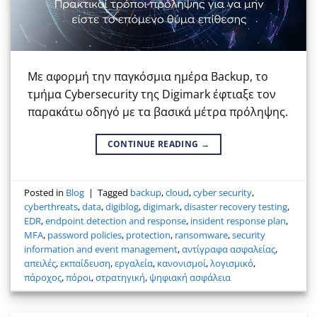
Με αφορμή την παγκόσμια ημέρα Backup, το
τμήμα Cybersecurity της Digimark έφτιαξε τον
παρακάτω οδηγό με τα βασικά μέτρα πρόληψης.
CONTINUE READING
→
Posted in
Blog
|
Tagged
backup
,
cloud
,
cyber security
,
cyberthreats
,
data
,
digiblog
,
digimark
,
disaster recovery testing
,
EDR
,
endpoint detection and response
,
insident response plan
,
MFA
,
password policies
,
protection
,
ransomware
,
security
information and event management
,
αντίγραφα ασφαλείας
,
απειλές
,
εκπαίδευση
,
εργαλεία
,
κανονισμοί
,
λογισμικό
,
πάροχος
,
πόροι
,
στρατηγική
,
ψηφιακή ασφάλεια