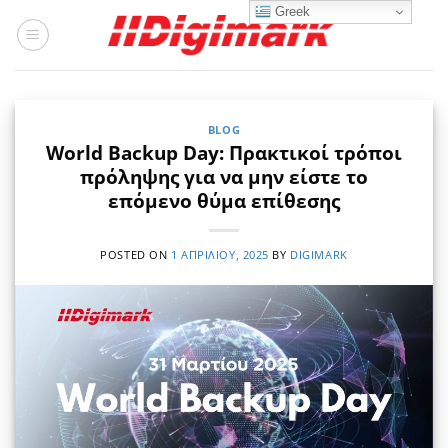
Μετάβαση
Greek
στο
περιεχόμενο
BLOG
World Backup Day: Πρακτικοί τρόποι
πρόληψης για να μην είστε το
επόμενο θύμα επίθεσης
POSTED ON
1 ΑΠΡΙΛΊΟΥ, 2025
BY
DIGIMARK