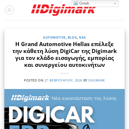
Μετάβαση
Greek
στο
περιεχόμενο
AUTOMOTIVE
,
BLOG
,
ΝΈΑ
Η Grand Automotive Hellas επέλεξε
την κάθετη λύση DigiCar της Digimark
για τον κλάδο εισαγωγής, εμπορίας
και συνεργείου αυτοκινήτων
POSTED ON
27 ΦΕΒΡΟΥΑΡΊΟΥ, 2026
BY
DIGIMARK