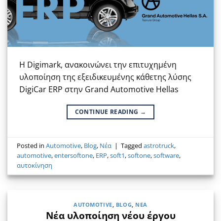
Η Digimark, ανακοινώνει την επιτυχημένη
υλοποίηση της εξειδικευμένης κάθετης λύσης
DigiCar ERP στην Grand Automotive Hellas
CONTINUE READING
→
Posted in
Automotive
,
Blog
,
Νέα
|
Tagged
astrotruck
,
automotive
,
entersoftone
,
ERP
,
soft1
,
softone
,
software
,
αυτοκίνηση
AUTOMOTIVE
,
BLOG
,
ΝΈΑ
Νέα υλοποίηση νέου έργου