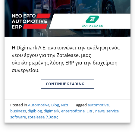
Η Digimark A.E. ανακοινώνει την ανάληψη ενός
νέου έργου για την Zotalease, μιας
ολοκληρωμένης λύσης ERP για την διαχείριση
συνεργείου.
CONTINUE READING
→
Posted in
Automotive
,
Blog
,
Νέα
|
Tagged
automotive
,
business
,
digiblog
,
digimark
,
entersoftone
,
ERP
,
news
,
service
,
software
,
zotalease
,
λύσεις