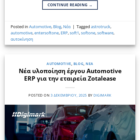
CONTINUE READING
→
Posted in
Automotive
,
Blog
,
Νέα
|
Tagged
astrotruck
,
automotive
,
entersoftone
,
ERP
,
soft1
,
softone
,
software
,
αυτοκίνηση
AUTOMOTIVE
,
BLOG
,
ΝΈΑ
Νέα υλοποίηση έργου Automotive
ERP για την εταιρεία Zotalease
POSTED ON
3 ΔΕΚΕΜΒΡΊΟΥ, 2025
BY
DIGIMARK