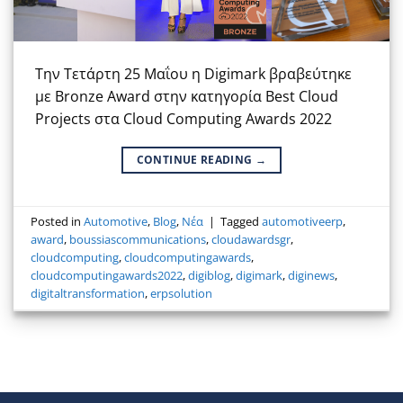
Την Τετάρτη 25 Μαΐου η Digimark βραβεύτηκε
με Bronze Award στην κατηγορία Best Cloud
Projects στα Cloud Computing Awards 2022
CONTINUE READING
→
Posted in
Automotive
,
Blog
,
Νέα
|
Tagged
automotiveerp
,
award
,
boussiascommunications
,
cloudawardsgr
,
cloudcomputing
,
cloudcomputingawards
,
cloudcomputingawards2022
,
digiblog
,
digimark
,
diginews
,
digitaltransformation
,
erpsolution