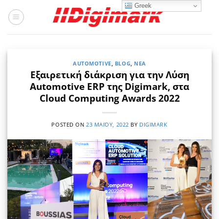
Μετάβαση
Greek
στο
περιεχόμενο
AUTOMOTIVE
,
BLOG
,
ΝΈΑ
Εξαιρετική διάκριση για την Λύση
Automotive ERP της Digimark, στα
Cloud Computing Awards 2022
POSTED ON
23 ΜΑΪ́ΟΥ, 2022
BY
DIGIMARK