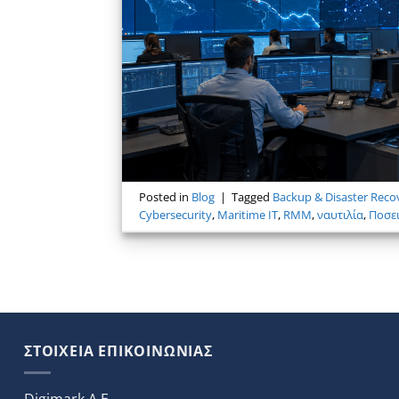
Posted in
Blog
|
Tagged
Backup & Disaster Reco
Cybersecurity
,
Maritime IT
,
RMM
,
ναυτιλία
,
Ποσε
ΣΤΟΙΧΕΙΑ ΕΠΙΚΟΙΝΩΝΙΑΣ