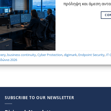
πρόληψη και άμεση αντα
CO
very
,
business continuity
,
Cyber Protection
,
digimark
,
Endpoint Security
,
IT 
ιδώνια 2026
SUBSCRIBE TO OUR NEWSLETTER