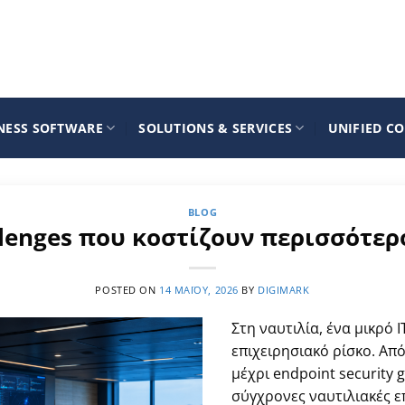
NESS SOFTWARE
SOLUTIONS & SERVICES
UNIFIED C
BLOG
llenges που κοστίζουν περισσότερ
POSTED ON
14 ΜΑΪ́ΟΥ, 2026
BY
DIGIMARK
Στη ναυτιλία, ένα μικρό 
επιχειρησιακό ρίσκο. Από
μέχρι endpoint security g
σύγχρονες ναυτιλιακές επι