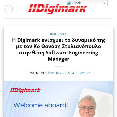
Μετάβαση
Greek
στο
περιεχόμενο
BLOG
,
ΝΈΑ
Η Digimark ενισχύει το δυναμικό της
με τον Κο Θανάση Στυλιανόπουλο
στην θέση Software Engineering
Manager
POSTED ON
5 ΜΑΡΤΊΟΥ, 2025
BY
DIGIMARK