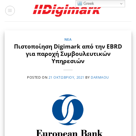
Μετάβαση
Greek
στο
περιεχόμενο
ΝΈΑ
Πιστοποίηση Digimark από την EBRD
για παροχή Συμβουλευτικών
Υπηρεσιών
POSTED ON
21 ΟΚΤΩΒΡΊΟΥ, 2021
BY
DARMAOU