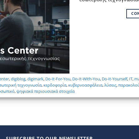
CO
enter
,
digiblog
,
digimark
,
Do-It-For-You
,
Do-It-With-You
,
Do-It-Yourself
,
IT
,
ma
σωτερική τεχνογνωσία
,
κερδοφορία
,
κυβερνοασφάλεια
,
λύσεις
,
παρακολο
οσωπικό
,
ψηφιακά περιουσιακά στοιχεία
SUBSCRIBE TO OUR NEWSLETTER