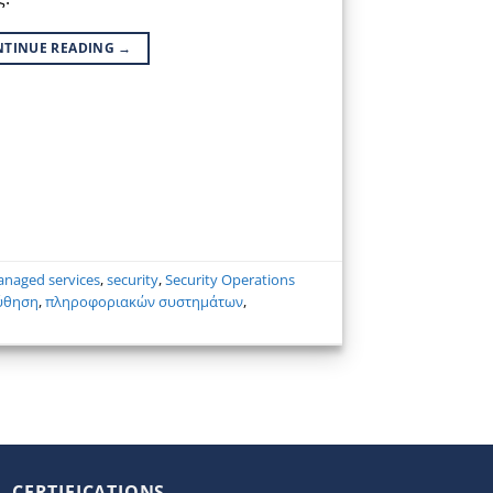
NTINUE READING
→
naged services
,
security
,
Security Operations
ύθηση
,
πληροφοριακών συστημάτων
,
CERTIFICATIONS