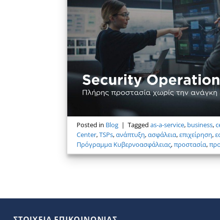
Posted in
Blog
|
Tagged
as-a-service
,
business
,
c
Center
,
TSPs
,
ανάπτυξη
,
ασφάλεια
,
επιχείρηση
,
ε
Πρόγραμμα Κυβερνοασφάλειας
,
προστασία
,
πρ
ΣΤΟΙΧΕΙΑ ΕΠΙΚΟΙΝΩΝΙΑΣ