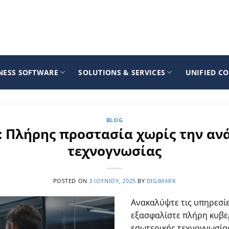
NESS SOFTWARE
SOLUTIONS & SERVICES
UNIFIED C
BLOG
e: Πλήρης προστασία χωρίς την α
τεχνογνωσίας
POSTED ON
3 ΙΟΥΝΊΟΥ, 2025
BY
DIGIMARK
Ανακαλύψτε τις υπηρεσίες
εξασφαλίστε πλήρη κυβε
εσωτερικής τεχνογνωσία