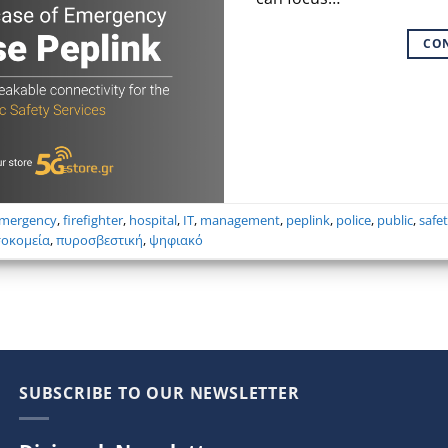
CO
mergency
,
firefighter
,
hospital
,
IT
,
management
,
peplink
,
police
,
public
,
safe
οκομεία
,
πυροσβεστική
,
ψηφιακό
SUBSCRIBE TO OUR NEWSLETTER