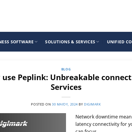
NESS SOFTWARE
SOLUTIONS & SERVICES
UNIFIED C
BLOG
 use Peplink: Unbreakable connectiv
Services
POSTED ON
30 ΜΑΪ́ΟΥ, 2024
BY
DIGIMARK
Network downtime means l
latency connectivity for 
can focus…